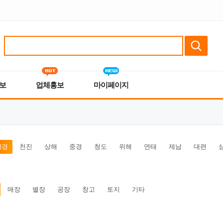
보
업체홍보
마이페이지
북경
천진
상해
중경
청도
위해
연태
제남
대련
매장
별장
공장
창고
토지
기타