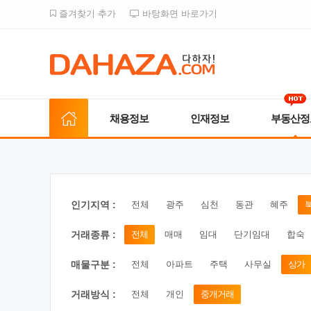
즐겨찾기 추가
바탕화면 바로가기
채용정보
인재정보
부동산정
인기지역 :
전체
광주
심천
동관
혜주
거래종류 :
전체
매매
임대
단기임대
합숙
매물구분 :
전체
아파트
주택
사무실
상가
거래방식 :
전체
개인
중개거래