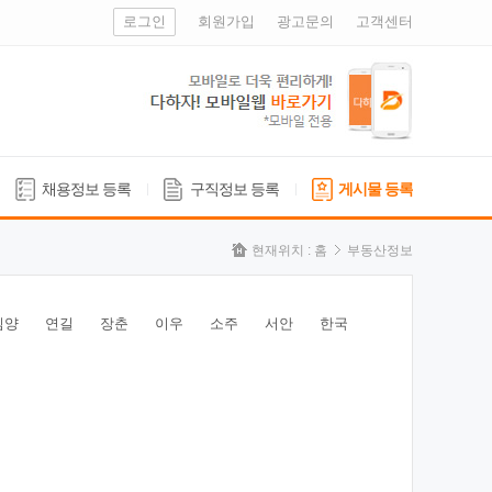
로그인
회원가입
광고문의
고객센터
채용정보 등록
구직정보 등록
게시물 등록
현재위치 :
홈
부동산정보
심양
연길
장춘
이우
소주
서안
한국