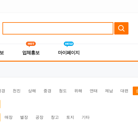
보
업체홍보
마이페이지
북경
천진
상해
중경
청도
위해
연태
제남
대련
매장
별장
공장
창고
토지
기타