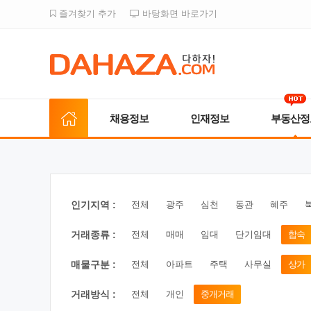
즐겨찾기 추가
바탕화면 바로가기
채용정보
인재정보
부동산정
인기지역 :
전체
광주
심천
동관
혜주
거래종류 :
전체
매매
임대
단기임대
합숙
매물구분 :
전체
아파트
주택
사무실
상가
거래방식 :
전체
개인
중개거래