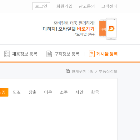
로그인
회원가입
광고문의
고객센터
채용정보 등록
구직정보 등록
게시물 등록
현재위치 :
홈
부동산정보
심양
연길
장춘
이우
소주
서안
한국