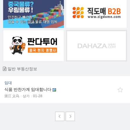
일반 부동산정보
임대
식품 반찬가계 임대함니다
浙江 义乌
상가
01-28