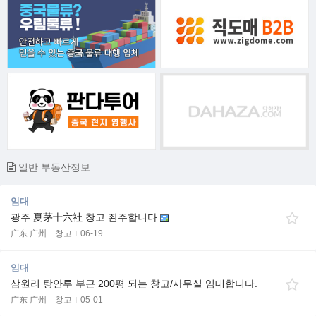
일반 부동산정보
임대
광주 夏茅十六社 창고 좐주합니다
广东 广州
창고
06-19
임대
삼원리 탕안루 부근 200평 되는 창고/사무실 임대합니다.
广东 广州
창고
05-01