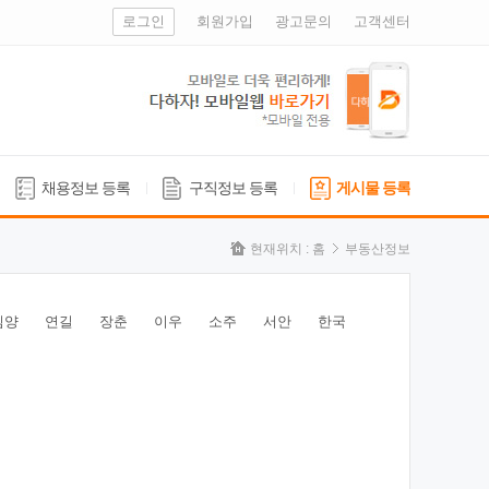
로그인
회원가입
광고문의
고객센터
채용정보 등록
구직정보 등록
게시물 등록
현재위치 :
홈
부동산정보
심양
연길
장춘
이우
소주
서안
한국