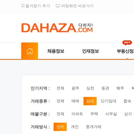
즐겨찾기 추가
바탕화면 바로가기
채용정보
인재정보
부동산정
인기지역 :
전체
광주
심천
동관
혜주
거래종류 :
전체
매매
임대
단기임대
합숙
매물구분 :
전체
아파트
주택
사무실
상가
거래방식 :
전체
개인
중개거래