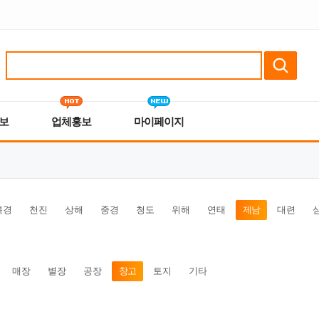
보
업체홍보
마이페이지
북경
천진
상해
중경
청도
위해
연태
제남
대련
매장
별장
공장
창고
토지
기타