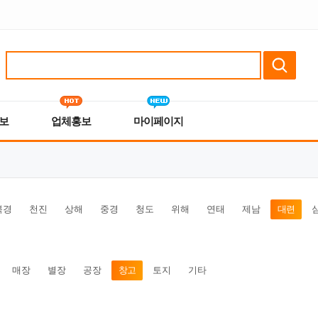
보
업체홍보
마이페이지
북경
천진
상해
중경
청도
위해
연태
제남
대련
매장
별장
공장
창고
토지
기타