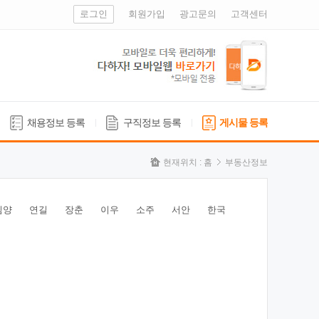
로그인
회원가입
광고문의
고객센터
채용정보 등록
구직정보 등록
게시물 등록
현재위치 :
홈
부동산정보
심양
연길
장춘
이우
소주
서안
한국