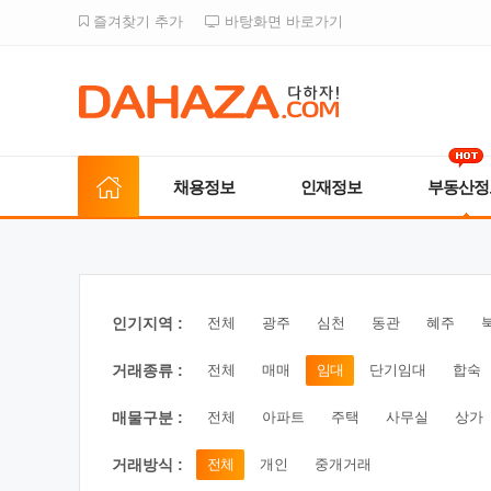
즐겨찾기 추가
바탕화면 바로가기
채용정보
인재정보
부동산정
인기지역 :
전체
광주
심천
동관
혜주
거래종류 :
전체
매매
임대
단기임대
합숙
매물구분 :
전체
아파트
주택
사무실
상가
거래방식 :
전체
개인
중개거래