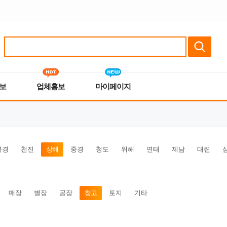
보
업체홍보
마이페이지
북경
천진
상해
중경
청도
위해
연태
제남
대련
매장
별장
공장
창고
토지
기타