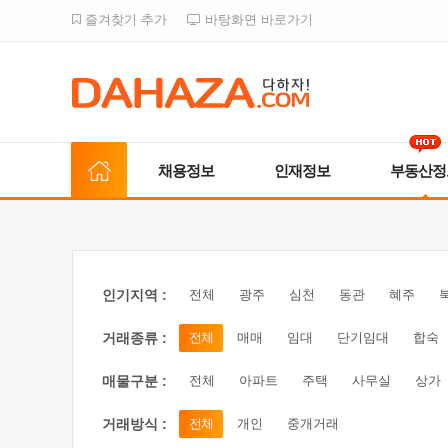
즐겨찾기 추가
바탕화면 바로가기
채용정보
인재정보
부동산정
인기지역 :
전체
광주
심천
동관
혜주
거래종류 :
전체
매매
임대
단기임대
합숙
매물구분 :
전체
아파트
주택
사무실
상가
거래방식 :
전체
개인
중개거래