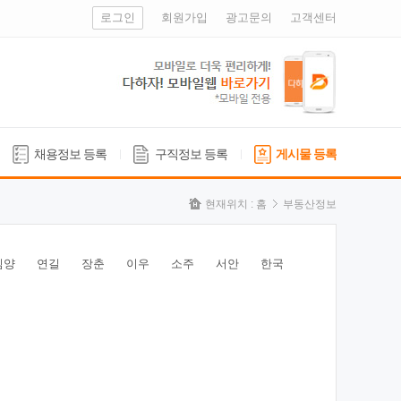
로그인
회원가입
광고문의
고객센터
채용정보 등록
구직정보 등록
게시물 등록
현재위치 :
홈
부동산정보
심양
연길
장춘
이우
소주
서안
한국