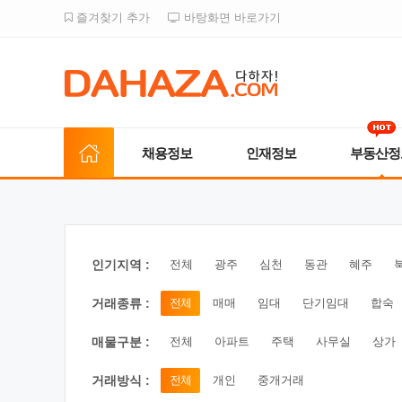
즐겨찾기 추가
바탕화면 바로가기
채용정보
인재정보
부동산정
인기지역 :
전체
광주
심천
동관
혜주
거래종류 :
전체
매매
임대
단기임대
합숙
매물구분 :
전체
아파트
주택
사무실
상가
거래방식 :
전체
개인
중개거래