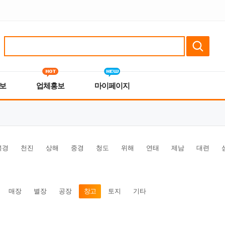
보
업체홍보
마이페이지
북경
천진
상해
중경
청도
위해
연태
제남
대련
매장
별장
공장
창고
토지
기타