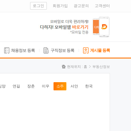
로그인
회원가입
광고문의
고객센터
채용정보 등록
구직정보 등록
게시물 등록
현재위치 :
홈
부동산정보
심양
연길
장춘
이우
소주
서안
한국