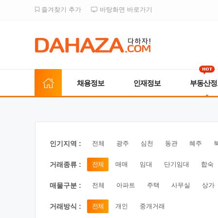
즐겨찾기 추가
바탕화면 바로가기
채용정보
인재정보
부동산정
인기지역 :
전체
광주
심천
동관
혜주
거래종류 :
전체
매매
임대
단기임대
합숙
매물구분 :
전체
아파트
주택
사무실
상가
거래방식 :
전체
개인
중개거래