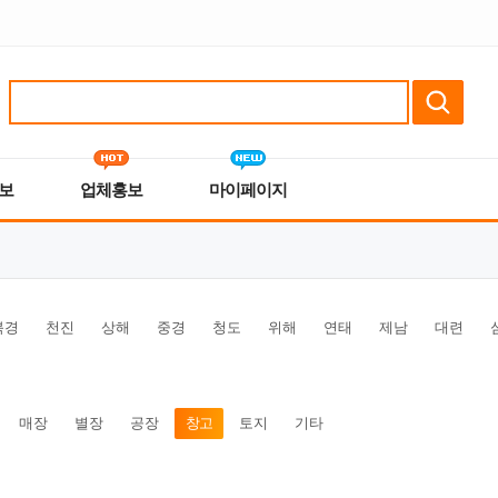
보
업체홍보
마이페이지
북경
천진
상해
중경
청도
위해
연태
제남
대련
매장
별장
공장
창고
토지
기타