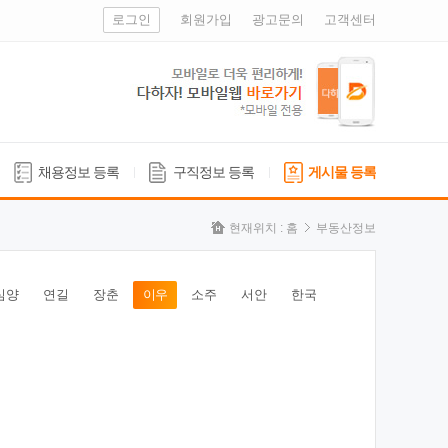
로그인
회원가입
광고문의
고객센터
채용정보 등록
구직정보 등록
게시물 등록
현재위치 :
홈
부동산정보
심양
연길
장춘
이우
소주
서안
한국