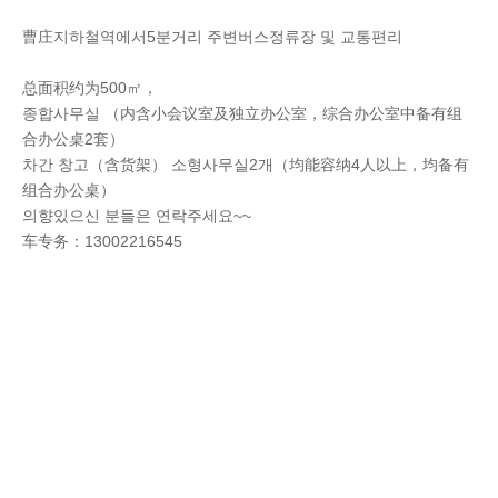
曹庄지하철역에서5분거리 주변버스정류장 및 교통편리
总面积约为500㎡，
종합사무실 （内含小会议室及独立办公室，综合办公室中备有组
合办公桌2套）
차간 창고（含货架） 소형사무실2개（均能容纳4人以上，均备有
组合办公桌）
의향있으신 분들은 연락주세요~~
车专务：13002216545