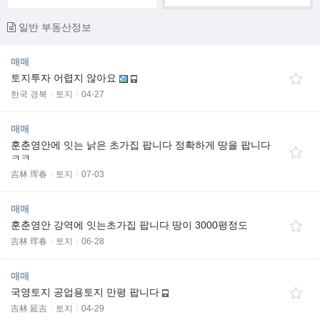
일반 부동산정보
매매
토지투자 어렵지 않아요
한국 경북
토지
04-27
매매
훈춘영안에 잇는 낡은 초가집 팝니다 정확하게 땅을 팝니다
ㅋㅋ
吉林 珲春
토지
07-03
매매
훈춘영안 강역에 잇는초가집 팝니다 땅이 3000평정도
吉林 珲春
토지
06-28
매매
국영토지 공업용토지 만평 팝니다
吉林 延吉
토지
04-29