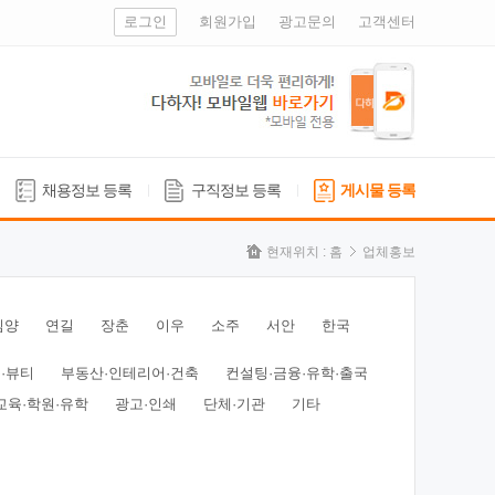
로그인
회원가입
광고문의
고객센터
채용정보 등록
구직정보 등록
게시물 등록
현재위치 :
홈
업체홍보
심양
연길
장춘
이우
소주
서안
한국
·뷰티
부동산·인테리어·건축
컨설팅·금융·유학·출국
교육·학원·유학
광고·인쇄
단체·기관
기타