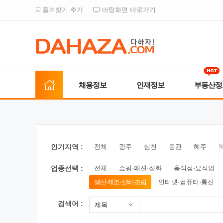
즐겨찾기 추가
바탕화면 바로가기
채용정보
인재정보
부동산정
인기지역 :
전체
광주
심천
동관
혜주
업종선택 :
전체
쇼핑·패션·잡화
음식점·요식업
생산·제조·설비·조립
인터넷·컴퓨터·통신
검색어 :
제목