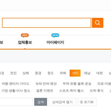
보
업체홍보
마이페이지
북경
천진
상해
중경
청도
위해
연태
제남
대련
여행·렌터카·가이드
숙박·민박·펜션
무역·유통·물류·운송
의료·미용
가정·생활·이사·청소
결혼·이벤트
스포츠·취미·헬스
오락·휴식
상세검색 열기
초기화