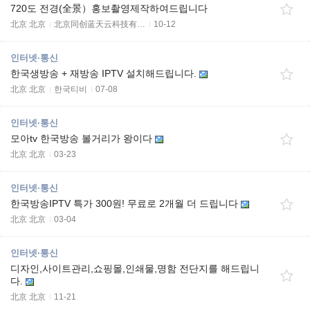
720도 전경(全景）홍보촬영제작하여드립니다
北京 北京
北京同创蓝天云科技有…
10-12
인터넷·통신
한국생방송 + 재방송 IPTV 설치해드립니다.
北京 北京
한국티비
07-08
인터넷·통신
모아tv 한국방송 볼거리가 왕이다
北京 北京
03-23
인터넷·통신
한국방송IPTV 특가 300원! 무료로 2개월 더 드립니다
北京 北京
03-04
인터넷·통신
디자인,사이트관리,쇼핑몰,인쇄물,명함 전단지를 해드립니
다.
北京 北京
11-21