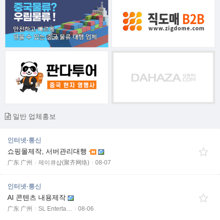
일반 업체홍보
인터넷·통신
쇼핑몰제작, 서버관리대행
广东 广州
제이큐샵(聚齐网络)
08-07
인터넷·통신
AI 콘텐츠 내용제작
广东 广州
SL Enterta…
08-06