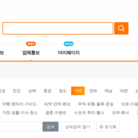
보
업체홍보
마이페이지
북경
천진
상해
중경
청도
위해
연태
제남
대련
여행·렌터카·가이드
숙박·민박·펜션
무역·유통·물류·운송
의료·미용
가정·생활·이사·청소
결혼·이벤트
스포츠·취미·헬스
오락·휴식
상세검색 열기
초기화