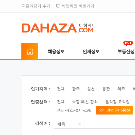
즐겨찾기 추가
바탕화면 바로가기
채용정보
인재정보
부동산정
인기지역 :
전체
광주
심천
동관
혜주
업종선택 :
전체
쇼핑·패션·잡화
음식점·요식업
생산·제조·설비·조립
인터넷·컴퓨터·통신
검색어 :
제목