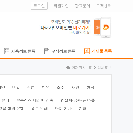
로그인
회원가입
광고문의
고객센터
채용정보 등록
구직정보 등록
게시물 등록
현재위치 :
홈
업체홍보
심양
연길
장춘
이우
소주
서안
한국
·뷰티
부동산·인테리어·건축
컨설팅·금융·유학·출국
교육·학원·유학
광고·인쇄
단체·기관
기타