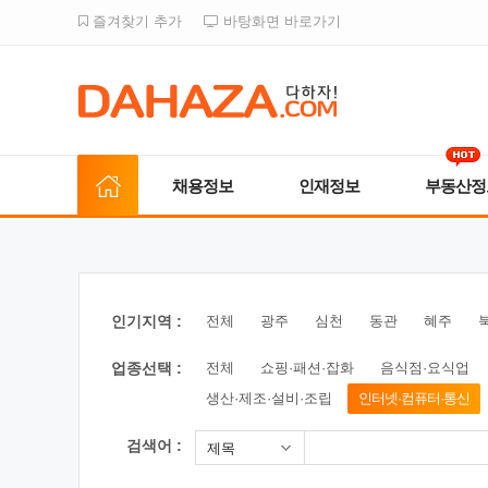
즐겨찾기 추가
바탕화면 바로가기
채용정보
인재정보
부동산정
인기지역 :
전체
광주
심천
동관
혜주
업종선택 :
전체
쇼핑·패션·잡화
음식점·요식업
생산·제조·설비·조립
인터넷·컴퓨터·통신
검색어 :
제목