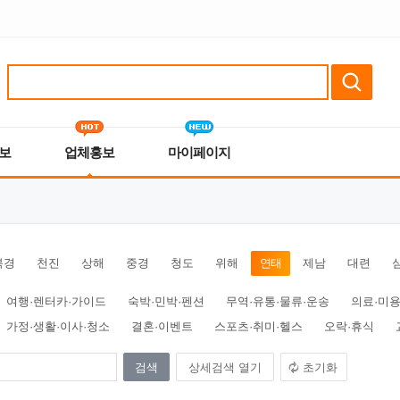
보
업체홍보
마이페이지
북경
천진
상해
중경
청도
위해
연태
제남
대련
여행·렌터카·가이드
숙박·민박·펜션
무역·유통·물류·운송
의료·미용
가정·생활·이사·청소
결혼·이벤트
스포츠·취미·헬스
오락·휴식
상세검색 열기
초기화