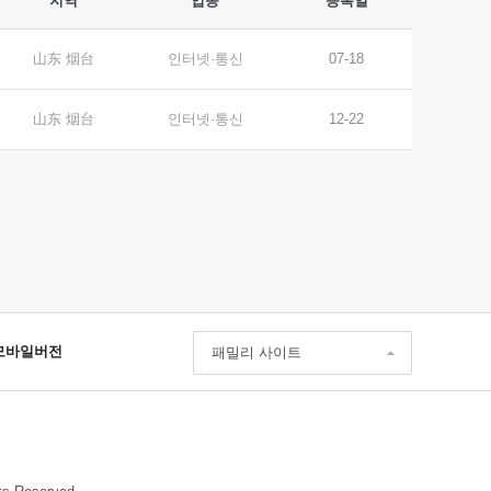
지역
업종
등록일
山东 烟台
인터넷·통신
07-18
山东 烟台
인터넷·통신
12-22
모바일버전
패밀리 사이트