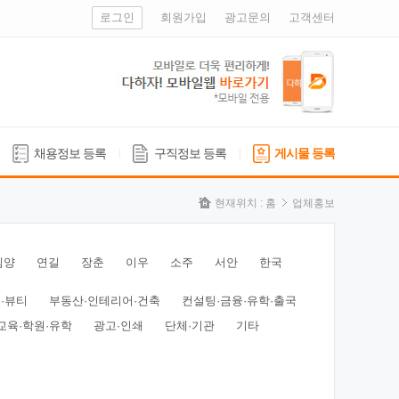
로그인
회원가입
광고문의
고객센터
채용정보 등록
구직정보 등록
게시물 등록
현재위치 :
홈
업체홍보
심양
연길
장춘
이우
소주
서안
한국
·뷰티
부동산·인테리어·건축
컨설팅·금융·유학·출국
교육·학원·유학
광고·인쇄
단체·기관
기타