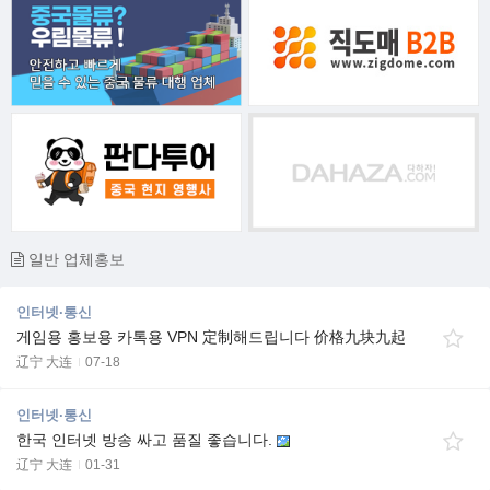
일반 업체홍보
인터넷·통신
게임용 홍보용 카톡용 VPN 定制해드립니다 价格九块九起
辽宁 大连
07-18
인터넷·통신
한국 인터넷 방송 싸고 품질 좋습니다.
辽宁 大连
01-31