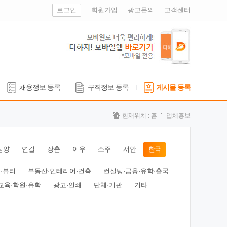
로그인
회원가입
광고문의
고객센터
채용정보 등록
구직정보 등록
게시물 등록
현재위치 :
홈
업체홍보
심양
연길
장춘
이우
소주
서안
한국
·뷰티
부동산·인테리어·건축
컨설팅·금융·유학·출국
교육·학원·유학
광고·인쇄
단체·기관
기타