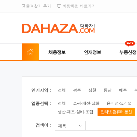
즐겨찾기 추가
바탕화면 바로가기
채용정보
인재정보
부동산정
인기지역 :
전체
광주
심천
동관
혜주
업종선택 :
전체
쇼핑·패션·잡화
음식점·요식업
생산·제조·설비·조립
인터넷·컴퓨터·통신
검색어 :
제목