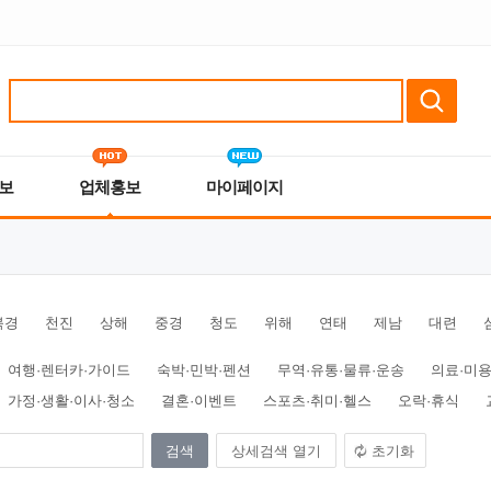
보
업체홍보
마이페이지
북경
천진
상해
중경
청도
위해
연태
제남
대련
여행·렌터카·가이드
숙박·민박·펜션
무역·유통·물류·운송
의료·미용
가정·생활·이사·청소
결혼·이벤트
스포츠·취미·헬스
오락·휴식
상세검색 열기
초기화