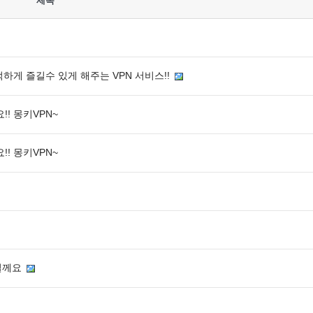
제목
적하게 즐길수 있게 해주는 VPN 서비스!!
! 몽키VPN~
! 몽키VPN~
릴께요