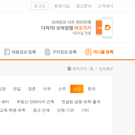
로그인
회원가입
광고문의
고객센터
채용정보 등록
구직정보 등록
게시물 등록
현재위치 :
홈
업체홍보
심양
연길
장춘
이우
소주
서안
한국
·뷰티
부동산·인테리어·건축
컨설팅·금융·유학·출국
교육·학원·유학
광고·인쇄
단체·기관
기타