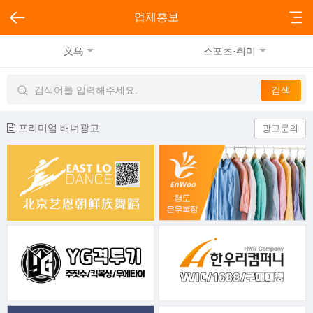
업체홍보
义乌
스포츠·취미
프리미엄 배너광고
광고문의