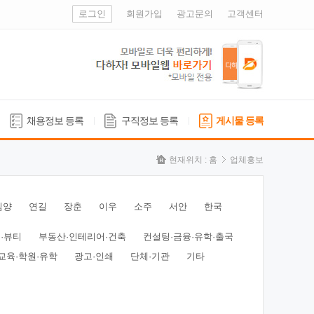
로그인
회원가입
광고문의
고객센터
채용정보 등록
구직정보 등록
게시물 등록
현재위치 :
홈
업체홍보
심양
연길
장춘
이우
소주
서안
한국
·뷰티
부동산·인테리어·건축
컨설팅·금융·유학·출국
교육·학원·유학
광고·인쇄
단체·기관
기타