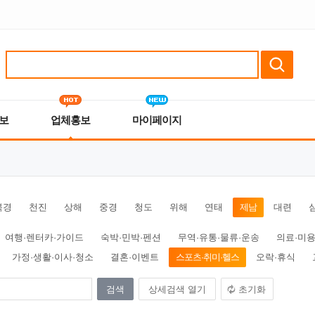
보
업체홍보
마이페이지
북경
천진
상해
중경
청도
위해
연태
제남
대련
여행·렌터카·가이드
숙박·민박·펜션
무역·유통·물류·운송
의료·미용
가정·생활·이사·청소
결혼·이벤트
스포츠·취미·헬스
오락·휴식
상세검색 열기
초기화