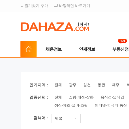
즐겨찾기 추가
바탕화면 바로가기
채용정보
인재정보
부동산정
인기지역 :
전체
광주
심천
동관
혜주
업종선택 :
전체
쇼핑·패션·잡화
음식점·요식업
생산·제조·설비·조립
인터넷·컴퓨터·통신
검색어 :
제목