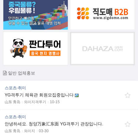
일반 업체홍보
스포츠·취미
YG격투기 체육관 회원모집중입니다
山东 青岛
와이지격투기
10-15
스포츠·취미
안녕하세요. 청양万象汇东面 YG격투기 관장입니다.
山东 青岛
와이지
03-30