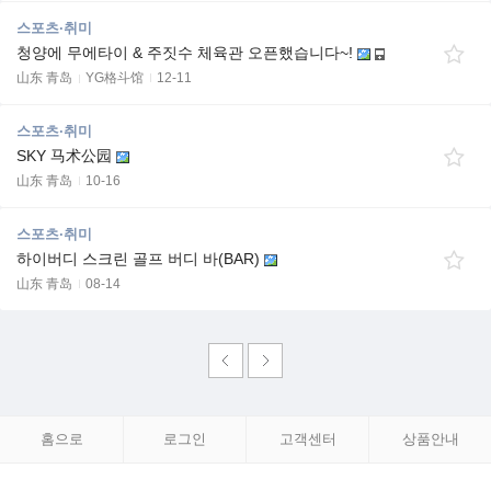
스포츠·취미
청양에 무에타이 & 주짓수 체육관 오픈했습니다~!
山东 青岛
YG格斗馆
12-11
스포츠·취미
SKY 马术公园
山东 青岛
10-16
스포츠·취미
하이버디 스크린 골프 버디 바(BAR)
山东 青岛
08-14
홈으로
로그인
고객센터
상품안내