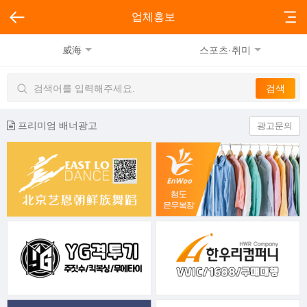
업체홍보
威海
스포츠·취미
프리미엄 배너광고
광고문의