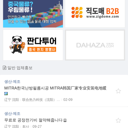
일반 업체홍보
생산·제조
MITRA한국난방필름시공 MITRA韩国厂家专业安装电地暖
辽宁 沈阳
联合热力科技（沈阳）…
02-09
생산·제조
무료로 공장전기비 절약해줍니다
辽宁 沈阳
회사
09-27