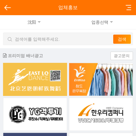
업체홍보
沈阳
업종선택
프리미엄 배너광고
광고문의