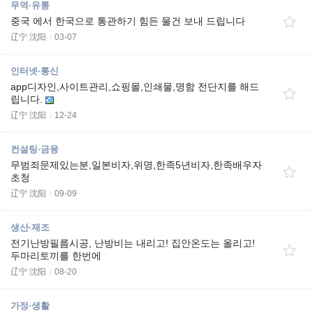
무역·유통
중국 에서 한국으로 통관하기 힘든 물건 보내 드립니다
辽宁 沈阳
03-07
인터넷·통신
app디자인,사이트관리,쇼핑몰,인쇄물,명함 전단지를 해드
립니다.
辽宁 沈阳
12-24
컨설팅·금융
무범죄문제있는분,일본비자,위명,한족5년비자,한족배우자
초청
辽宁 沈阳
09-09
생산·제조
전기난방필름시공, 난방비는 내리고! 집안온도는 올리고!
두마리토끼를 한번에
辽宁 沈阳
08-20
가정·생활