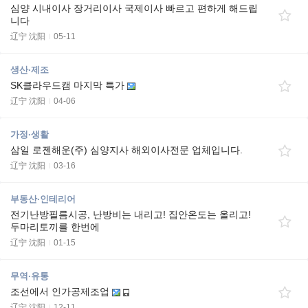
심양 시내이사 장거리이사 국제이사 빠르고 편하게 해드립
니다
辽宁 沈阳
05-11
생산·제조
SK클라우드캠 마지막 특가
辽宁 沈阳
04-06
가정·생활
삼일 로젠해운(주) 심양지사 해외이사전문 업체입니다.
辽宁 沈阳
03-16
부동산·인테리어
전기난방필름시공, 난방비는 내리고! 집안온도는 올리고!
두마리토끼를 한번에
辽宁 沈阳
01-15
무역·유통
조선에서 인가공제조업
辽宁 沈阳
12-11