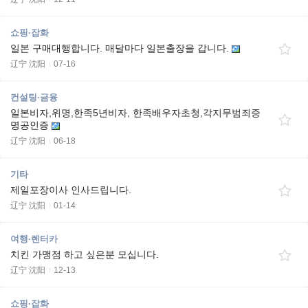
쇼핑·잡화
일본 구매대행합니다. 매달마다 일본출장을 갑니다.
辽宁 沈阳
07-16
컨설팅·금융
일본비자,위명,한족5년비자, 한족배우자초청,각지무범죄증
명공인증
辽宁 沈阳
06-18
기타
제일포장이사 인사드립니다.
辽宁 沈阳
01-14
여행·렌터카
치킨 가맹점 하고 싶은분 모십니다.
辽宁 沈阳
12-13
쇼핑·잡화