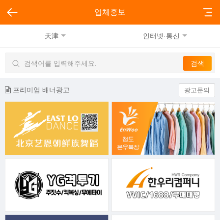
업체홍보
天津
인터넷·통신
프리미엄 배너광고
광고문의