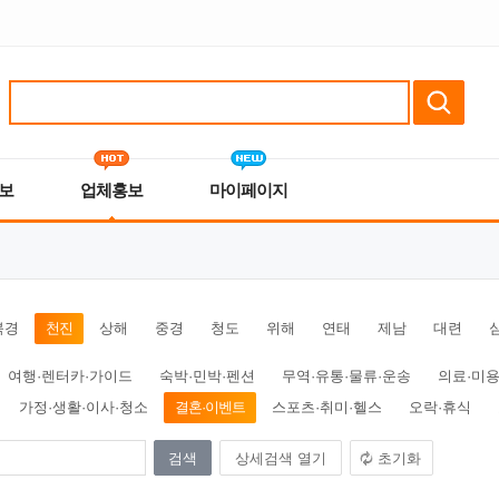
보
업체홍보
마이페이지
북경
천진
상해
중경
청도
위해
연태
제남
대련
여행·렌터카·가이드
숙박·민박·펜션
무역·유통·물류·운송
의료·미용
가정·생활·이사·청소
결혼·이벤트
스포츠·취미·헬스
오락·휴식
상세검색 열기
초기화