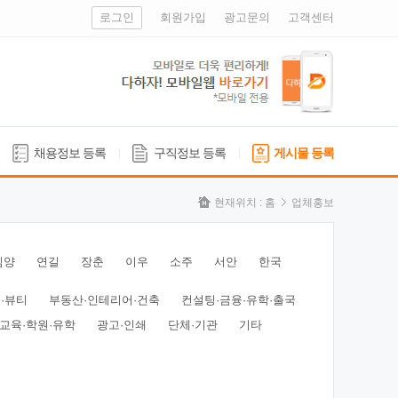
로그인
회원가입
광고문의
고객센터
채용정보 등록
구직정보 등록
게시물 등록
현재위치 :
홈
업체홍보
심양
연길
장춘
이우
소주
서안
한국
·뷰티
부동산·인테리어·건축
컨설팅·금융·유학·출국
교육·학원·유학
광고·인쇄
단체·기관
기타