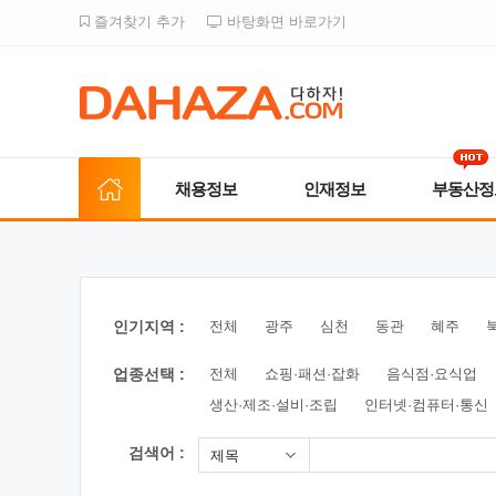
즐겨찾기 추가
바탕화면 바로가기
채용정보
인재정보
부동산정
인기지역 :
전체
광주
심천
동관
혜주
업종선택 :
전체
쇼핑·패션·잡화
음식점·요식업
생산·제조·설비·조립
인터넷·컴퓨터·통신
검색어 :
제목