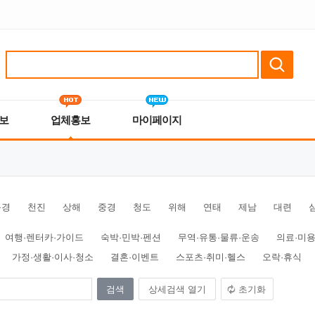
보
업체홍보
마이페이지
북경
천진
상해
중경
청도
위해
연태
제남
대련
여행·렌터카·가이드
숙박·민박·펜션
무역·유통·물류·운송
의료·미용
가정·생활·이사·청소
결혼·이벤트
스포츠·취미·헬스
오락·휴식
상세검색 열기
초기화