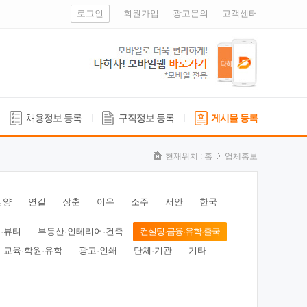
로그인
회원가입
광고문의
고객센터
채용정보 등록
구직정보 등록
게시물 등록
현재위치 :
홈
업체홍보
심양
연길
장춘
이우
소주
서안
한국
·뷰티
부동산·인테리어·건축
컨설팅·금융·유학·출국
교육·학원·유학
광고·인쇄
단체·기관
기타