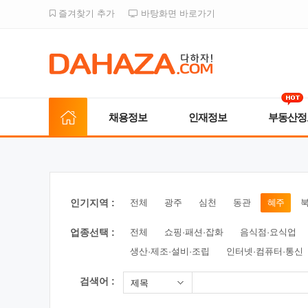
즐겨찾기 추가
바탕화면 바로가기
채용정보
인재정보
부동산정
인기지역 :
전체
광주
심천
동관
혜주
업종선택 :
전체
쇼핑·패션·잡화
음식점·요식업
생산·제조·설비·조립
인터넷·컴퓨터·통신
검색어 :
제목