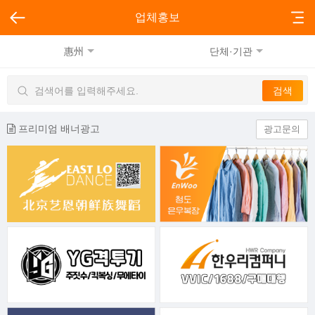
업체홍보
惠州
단체·기관
프리미엄 배너광고
광고문의