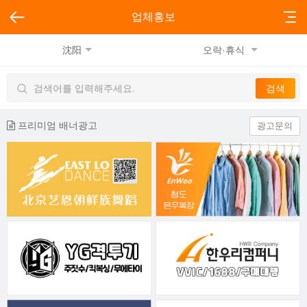
업체홍보
沈阳
오락·휴식
프리미엄 배너광고
광고문의