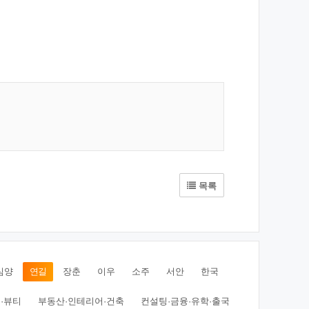
목록
심양
연길
장춘
이우
소주
서안
한국
·뷰티
부동산·인테리어·건축
컨설팅·금융·유학·출국