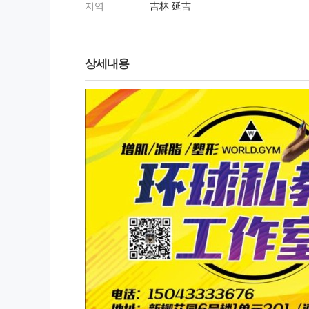
지역
吉林 延吉
상세내용