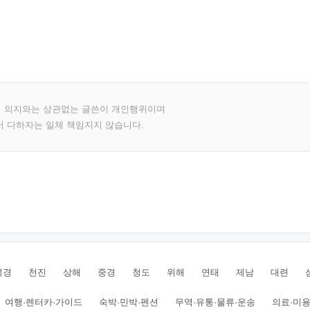
의 의지와는 상관없는 글쓴이 개인행위이며
서 다하자는 일체 책임지지 않습니다.
북경
천진
상해
중경
청도
위해
연태
제남
대련
여행·렌터카·가이드
숙박·민박·펜션
무역·유통·물류·운송
의료·미용