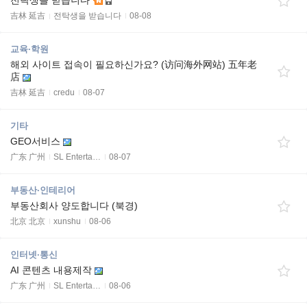
전탁생을 받습니다
吉林 延吉
전탁생을 받습니다
08-08
교육·학원
해외 사이트 접속이 필요하신가요? (访问海外网站) 五年老
店
吉林 延吉
credu
08-07
기타
GEO서비스
广东 广州
SL Enterta…
08-07
부동산·인테리어
부동산회사 양도합니다 (북경)
北京 北京
xunshu
08-06
인터넷·통신
AI 콘텐츠 내용제작
广东 广州
SL Enterta…
08-06