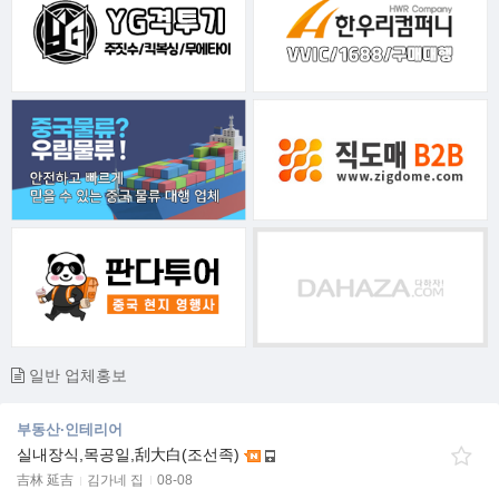
일반 업체홍보
부동산·인테리어
실내장식,목공일,刮大白(조선족)
吉林 延吉
김가네 집
08-08