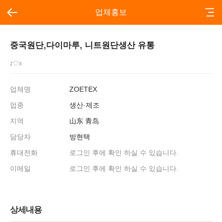
업체홍보
중국원단,다이마루, 니트원단생산 유통
z♡x
업체명
ZOETEX
업종
생산·제조
지역
山东 青岛
담당자
방현택
휴대전화
로그인 후에 확인 하실 수 있습니다.
이메일
로그인 후에 확인 하실 수 있습니다.
상세내용