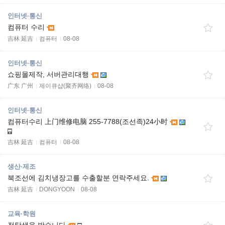
인터넷·통신
컴퓨터 수리
吉林 延吉
컴퓨터
08-08
인터넷·통신
쇼핑몰제작, 서버관리대행
广东 广州
제이큐샵(聚齐网络)
08-08
인터넷·통신
컴퓨터수리 上门维修电脑 255-7788(조선족)24小时
吉林 延吉
컴퓨터
08-08
생산·제조
북조선에 김치냉장고를 수출할분 연락주세요.
吉林 延吉
DONGYOON
08-08
교육·학원