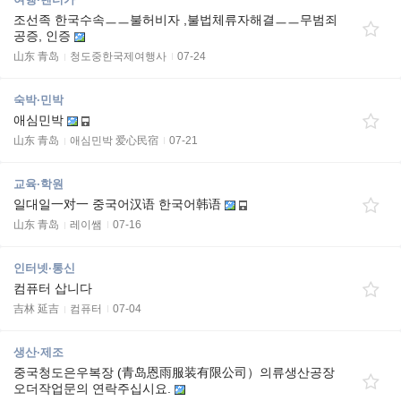
조선족 한국수속ㅡㅡ불허비자 ,불법체류자해결ㅡㅡ무범죄
공증, 인증
山东 青岛
청도중한국제여행사
07-24
숙박·민박
애심민박
山东 青岛
애심민박 爱心民宿
07-21
교육·학원
일대일一对一 중국어汉语 한국어韩语
山东 青岛
레이쌤
07-16
인터넷·통신
컴퓨터 삽니다
吉林 延吉
컴퓨터
07-04
생산·제조
중국청도은우복장 (青岛恩雨服装有限公司）의류생산공장
오더작업문의 연락주십시요.