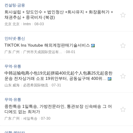
컨설팅·금융
회사설립 + 양도인수 + 법인청산 +회사유지 + 화장품허가 +
채권추심 + 중국비자 (북경)
北京 北京
lmtm
08-03
인터넷·통신
TIKTOK Ins Youtube 해외계정판매기술서비스
广东 广州
广州市天成国际货运有…
08-01
무역·유통
中韩运输电商小包19元起拼箱400元起个人包裹25元起중한
운송 전자상거래 소포 19위안부터, 공동실구매 400위…
山东 威海
必恩希国际物流
07-31
무역·유통
중한특송 1일특송, 가방전문라인, 통관보장 신속배송 그 어
디에도 없는 최저가
广东 广州
세일특송
07-30
여행·렌터카