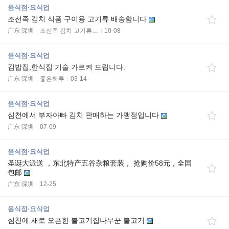
음식점·요식업
조선족 김치 식품 구이용 고기류 배송함니다
广东 深圳
조선족 김치 고기류…
10-08
음식점·요식업
김밥집,한식집 기술 가르켜 드립니다.
广东 深圳
좋은하루
03-14
음식점·요식업
심천에서 부자아빠 김치 판매하는 가맹점입니다
广东 深圳
07-09
음식점·요식업
圣诞大派送 ，东北特产五谷杂粮套装， 抢购价58元，全国
包邮
广东 深圳
12-25
음식점·요식업
심천에 새로 오픈한 불고기집나무꾼 불고기