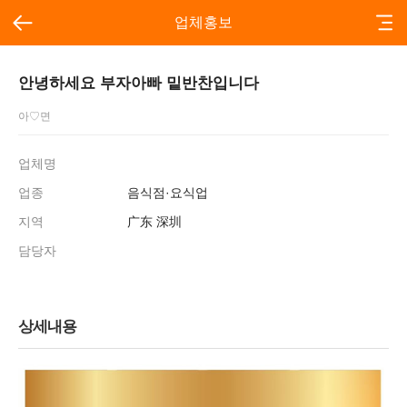
업체홍보
안녕하세요 부자아빠 밑반찬입니다
아♡면
업체명
업종
음식점·요식업
지역
广东 深圳
담당자
상세내용