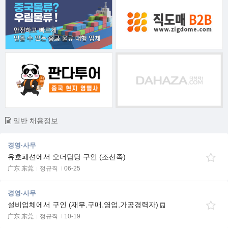
일반 채용정보
경영·사무
유호패션에서 오더담당 구인 (조선족)
广东 东莞
정규직
06-25
경영·사무
설비업체에서 구인 (재무,구매,영업,가공경력자)
广东 东莞
정규직
10-19