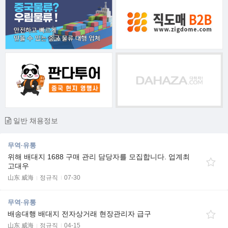
일반 채용정보
무역·유통
위해 배대지 1688 구매 관리 담당자를 모집합니다. 업계최
고대우
山东 威海
정규직
07-30
무역·유통
배송대행 배대지 전자상거래 현장관리자 급구
山东 威海
정규직
04-15