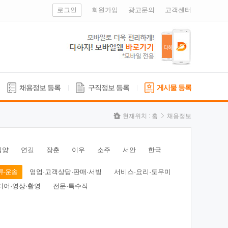
로그인
회원가입
광고문의
고객센터
채용정보 등록
구직정보 등록
게시물 등록
현재위치 :
홈
채용정보
심양
연길
장춘
이우
소주
서안
한국
류·운송
영업·고객상담·판매·서빙
서비스·요리·도우미
디어·영상·촬영
전문·특수직