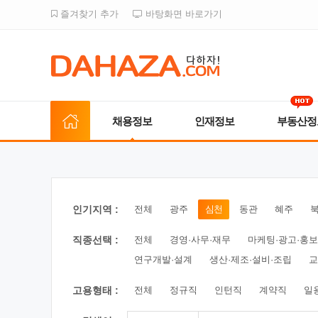
즐겨찾기 추가
바탕화면 바로가기
채용정보
인재정보
부동산정
인기지역 :
전체
광주
심천
동관
혜주
직종선택 :
전체
경영·사무·재무
마케팅·광고·홍보
연구개발·설계
생산·제조·설비·조립
교
고용형태 :
전체
정규직
인턴직
계약직
일