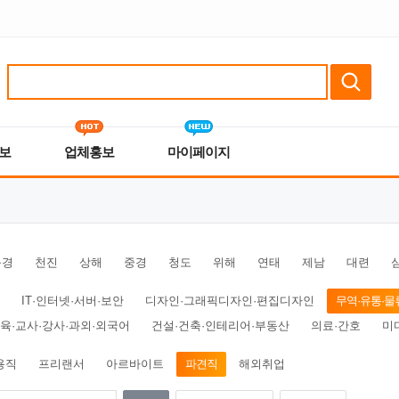
보
업체홍보
마이페이지
북경
천진
상해
중경
청도
위해
연태
제남
대련
IT·인터넷·서버·보안
디자인·그래픽디자인·편집디자인
무역·유통·물
육·교사·강사·과외·외국어
건설·건축·인테리어·부동산
의료·간호
미
용직
프리랜서
아르바이트
파견직
해외취업