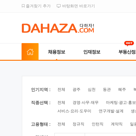
즐겨찾기 추가
바탕화면 바로가기
채용정보
인재정보
부동산정
인기지역 :
전체
광주
심천
동관
혜주
직종선택 :
전체
경영·사무·재무
마케팅·광고·홍보
서비스·요리·도우미
연구개발·설계
생
고용형태 :
전체
정규직
인턴직
계약직
일