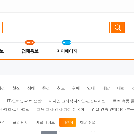
보
업체홍보
마이페이지
북경
천진
상해
중경
청도
위해
연태
제남
대련
IT·인터넷·서버·보안
디자인·그래픽디자인·편집디자인
무역·유통·
산·제조·설비·조립
교육·교사·강사·과외·외국어
건설·건축·인테리어·부
용직
프리랜서
아르바이트
파견직
해외취업