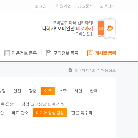
로그인
회원가입
광고문의
고객센터
채용정보 등록
구직정보 등록
게시물 등록
현재위치 :
홈
채용정보
심양
연길
장춘
이우
소주
서안
한국
물류·운송
영업·고객상담·판매·서빙
동산
의료·간호
미디어·영상·촬영
전문·특수직