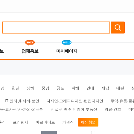
보
업체홍보
마이페이지
북경
천진
상해
중경
청도
위해
연태
제남
대련
IT·인터넷·서버·보안
디자인·그래픽디자인·편집디자인
무역·유통·물
육·교사·강사·과외·외국어
건설·건축·인테리어·부동산
의료·간호
미
용직
프리랜서
아르바이트
파견직
해외취업