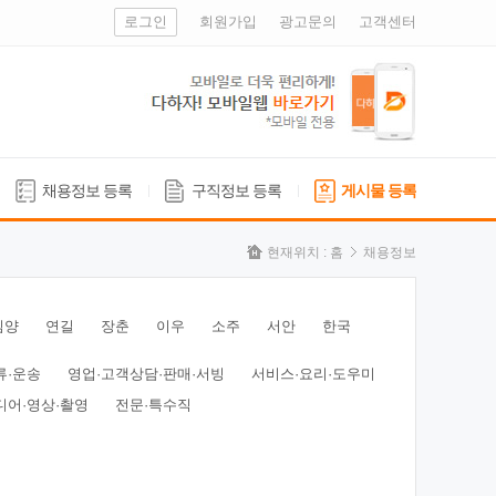
로그인
회원가입
광고문의
고객센터
채용정보 등록
구직정보 등록
게시물 등록
현재위치 :
홈
채용정보
심양
연길
장춘
이우
소주
서안
한국
류·운송
영업·고객상담·판매·서빙
서비스·요리·도우미
디어·영상·촬영
전문·특수직