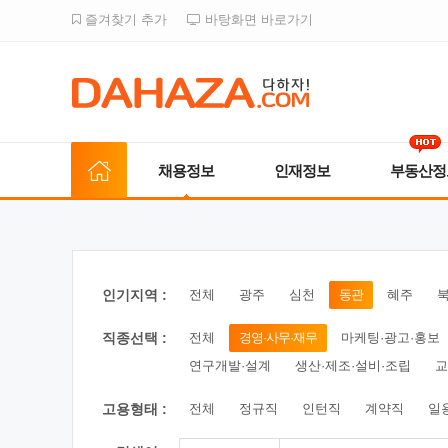
즐겨찾기 추가
바탕화면 바로가기
채용정보
인재정보
부동산정
인기지역 :
전체
광주
심천
동관
혜주
직종선택 :
전체
경영·사무·재무
마케팅·광고·홍보
연구개발·설계
생산·제조·설비·조립
교
고용형태 :
전체
정규직
인턴직
계약직
일