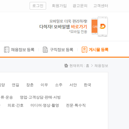
로그인
회원가입
광고문의
고객센터
채용정보 등록
구직정보 등록
게시물 등록
현재위치 :
홈
채용정보
심양
연길
장춘
이우
소주
서안
한국
물류·운송
영업·고객상담·판매·서빙
산
의료·간호
미디어·영상·촬영
전문·특수직