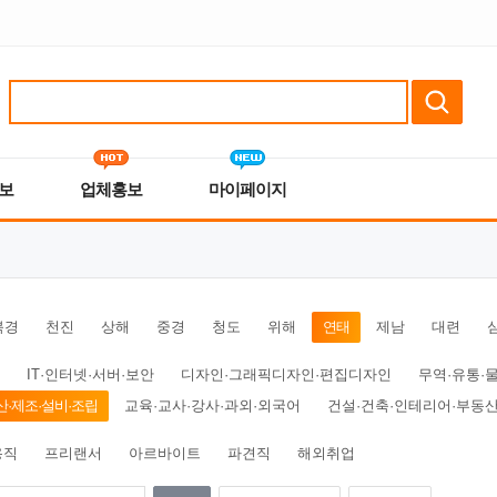
보
업체홍보
마이페이지
북경
천진
상해
중경
청도
위해
연태
제남
대련
IT·인터넷·서버·보안
디자인·그래픽디자인·편집디자인
무역·유통·
산·제조·설비·조립
교육·교사·강사·과외·외국어
건설·건축·인테리어·부동
용직
프리랜서
아르바이트
파견직
해외취업