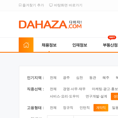
즐겨찾기 추가
바탕화면 바로가기
채용정보
인재정보
부동산정
인기지역 :
전체
광주
심천
동관
혜주
직종선택 :
전체
경영·사무·재무
마케팅·광고·홍보
서비스·요리·도우미
연구개발·설계
생
고용형태 :
전체
정규직
인턴직
계약직
일