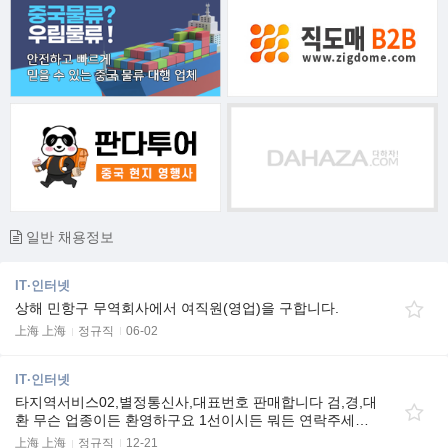
일반 채용정보
IT·인터넷
상해 민항구 무역회사에서 여직원(영업)을 구합니다.
上海 上海
정규직
06-02
IT·인터넷
타지역서비스02,별정통신사,대표번호 판매합니다 검,경,대
환 무슨 업종이든 환영하구요 1선이시든 뭐든 연락주세…
上海 上海
정규직
12-21