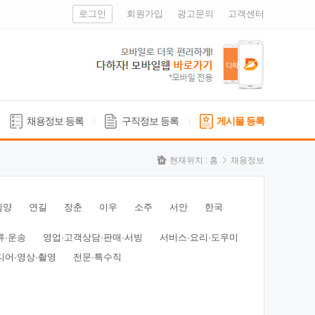
로그인
회원가입
광고문의
고객센터
채용정보 등록
구직정보 등록
게시물 등록
현재위치 :
홈
채용정보
심양
연길
장춘
이우
소주
서안
한국
류·운송
영업·고객상담·판매·서빙
서비스·요리·도우미
디어·영상·촬영
전문·특수직