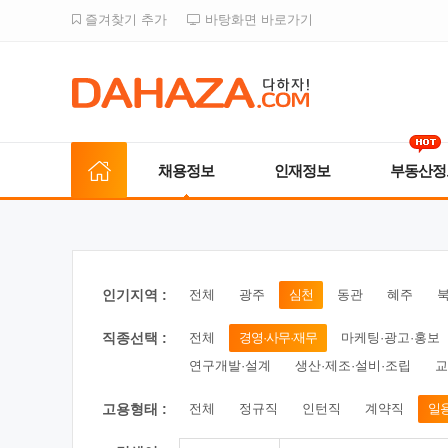
즐겨찾기 추가
바탕화면 바로가기
채용정보
인재정보
부동산정
인기지역 :
전체
광주
심천
동관
혜주
직종선택 :
전체
경영·사무·재무
마케팅·광고·홍보
연구개발·설계
생산·제조·설비·조립
교
고용형태 :
전체
정규직
인턴직
계약직
일