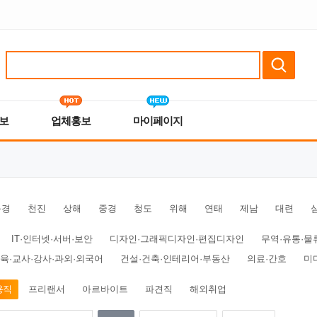
보
업체홍보
마이페이지
북경
천진
상해
중경
청도
위해
연태
제남
대련
IT·인터넷·서버·보안
디자인·그래픽디자인·편집디자인
무역·유통·물
육·교사·강사·과외·외국어
건설·건축·인테리어·부동산
의료·간호
미
용직
프리랜서
아르바이트
파견직
해외취업