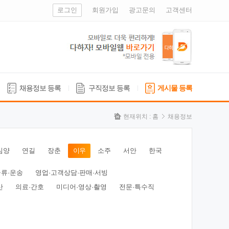
로그인
회원가입
광고문의
고객센터
채용정보 등록
구직정보 등록
게시물 등록
현재위치 :
홈
채용정보
심양
연길
장춘
이우
소주
서안
한국
물류·운송
영업·고객상담·판매·서빙
산
의료·간호
미디어·영상·촬영
전문·특수직