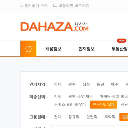
즐겨찾기 추가
바탕화면 바로가기
채용정보
인재정보
부동산정
인기지역 :
전체
광주
심천
동관
혜주
직종선택 :
전체
경영·사무·재무
마케팅·광고·홍보
서비스·요리·도우미
연구개발·설계
생산
고용형태 :
전체
정규직
인턴직
계약직
일