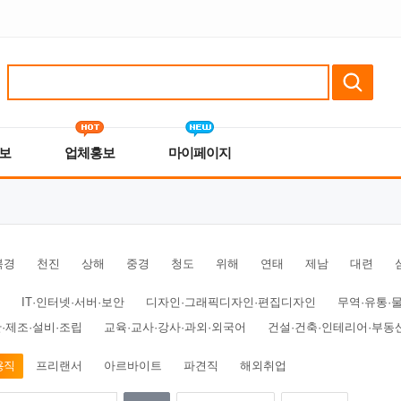
보
업체홍보
마이페이지
북경
천진
상해
중경
청도
위해
연태
제남
대련
IT·인터넷·서버·보안
디자인·그래픽디자인·편집디자인
무역·유통·
·제조·설비·조립
교육·교사·강사·과외·외국어
건설·건축·인테리어·부동
용직
프리랜서
아르바이트
파견직
해외취업