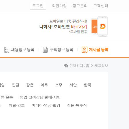
로그인
회원가입
광고문의
고객센터
채용정보 등록
구직정보 등록
게시물 등록
현재위치 :
홈
채용정보
심양
연길
장춘
이우
소주
서안
한국
물류·운송
영업·고객상담·판매·서빙
산
의료·간호
미디어·영상·촬영
전문·특수직