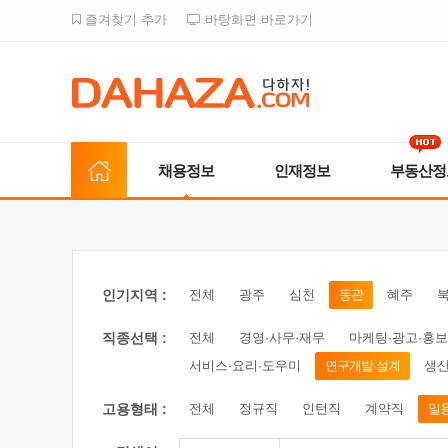
즐겨찾기 추가
바탕화면 바로가기
채용정보
인재정보
부동산정
인기지역 :
전체
광주
심천
동관
혜주
직종선택 :
전체
경영·사무·재무
마케팅·광고·홍보
서비스·요리·도우미
연구개발·설계
생산
고용형태 :
전체
정규직
인턴직
계약직
일