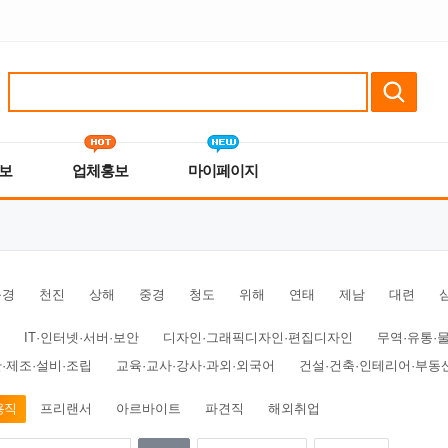
보
업체홍보
마이페이지
북경
천진
상해
중경
청도
위해
연태
제남
대련
IT·인터넷·서버·보안
디자인·그래픽디자인·편집디자인
무역·유통·
·제조·설비·조립
교육·교사·강사·과외·외국어
건설·건축·인테리어·부동
용직
프리랜서
아르바이트
파견직
해외취업