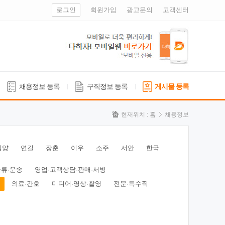
로그인
회원가입
광고문의
고객센터
채용정보 등록
구직정보 등록
게시물 등록
현재위치 :
홈
채용정보
심양
연길
장춘
이우
소주
서안
한국
물류·운송
영업·고객상담·판매·서빙
의료·간호
미디어·영상·촬영
전문·특수직