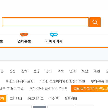
보
업체홍보
마이페이지
북경
천진
상해
중경
청도
위해
연태
제남
대련
IT·인터넷·서버·보안
디자인·그래픽디자인·편집디자인
무역·유통·
산·제조·설비·조립
교육·교사·강사·과외·외국어
건설·건축·인테리어·부동산
용직
프리랜서
아르바이트
파견직
해외취업