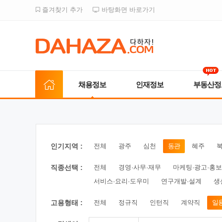
즐겨찾기 추가
바탕화면 바로가기
채용정보
인재정보
부동산정
인기지역 :
전체
광주
심천
동관
혜주
직종선택 :
전체
경영·사무·재무
마케팅·광고·홍보
서비스·요리·도우미
연구개발·설계
생
고용형태 :
전체
정규직
인턴직
계약직
일