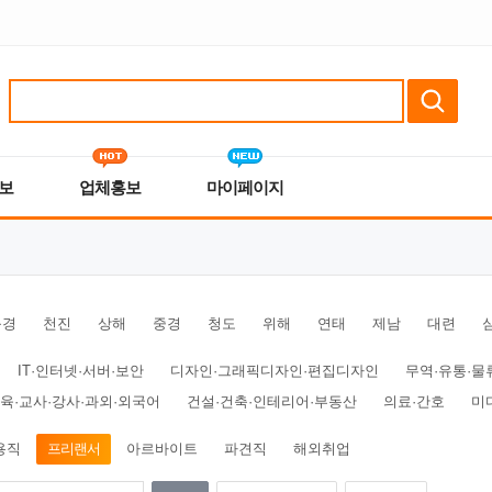
보
업체홍보
마이페이지
북경
천진
상해
중경
청도
위해
연태
제남
대련
IT·인터넷·서버·보안
디자인·그래픽디자인·편집디자인
무역·유통·물
육·교사·강사·과외·외국어
건설·건축·인테리어·부동산
의료·간호
미
용직
프리랜서
아르바이트
파견직
해외취업