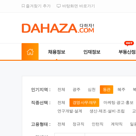
즐겨찾기 추가
바탕화면 바로가기
채용정보
인재정보
부동산정
인기지역 :
전체
광주
심천
동관
혜주
직종선택 :
전체
경영·사무·재무
마케팅·광고·홍보
연구개발·설계
생산·제조·설비·조립
교
고용형태 :
전체
정규직
인턴직
계약직
일