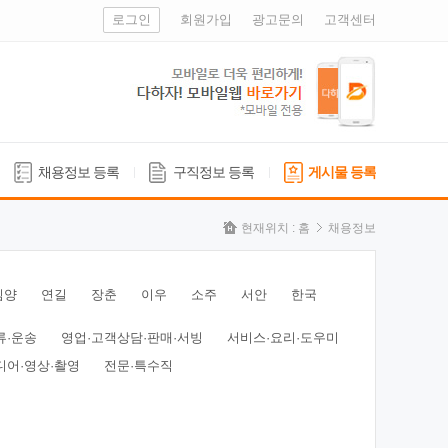
로그인
회원가입
광고문의
고객센터
채용정보 등록
구직정보 등록
게시물 등록
현재위치 :
홈
채용정보
심양
연길
장춘
이우
소주
서안
한국
류·운송
영업·고객상담·판매·서빙
서비스·요리·도우미
디어·영상·촬영
전문·특수직