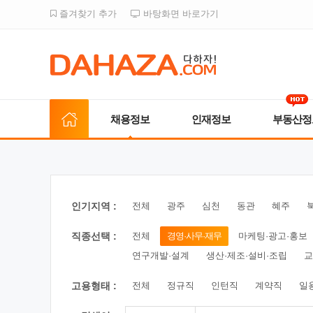
즐겨찾기 추가
바탕화면 바로가기
채용정보
인재정보
부동산정
인기지역 :
전체
광주
심천
동관
혜주
직종선택 :
전체
경영·사무·재무
마케팅·광고·홍보
연구개발·설계
생산·제조·설비·조립
교
고용형태 :
전체
정규직
인턴직
계약직
일