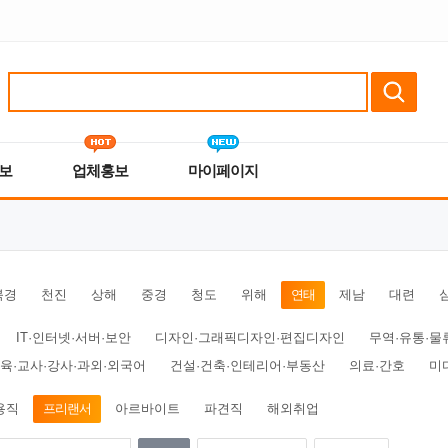
보
업체홍보
마이페이지
북경
천진
상해
중경
청도
위해
연태
제남
대련
IT·인터넷·서버·보안
디자인·그래픽디자인·편집디자인
무역·유통·물
육·교사·강사·과외·외국어
건설·건축·인테리어·부동산
의료·간호
미
용직
프리랜서
아르바이트
파견직
해외취업