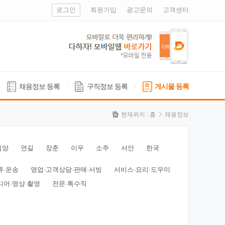
로그인
회원가입
광고문의
고객센터
채용정보 등록
구직정보 등록
게시물 등록
현재위치 :
홈
채용정보
심양
연길
장춘
이우
소주
서안
한국
류·운송
영업·고객상담·판매·서빙
서비스·요리·도우미
디어·영상·촬영
전문·특수직