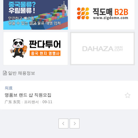
일반 채용정보
의료
명품브 랜드 샵 직원모집
广东 东莞
프리랜서
09-11