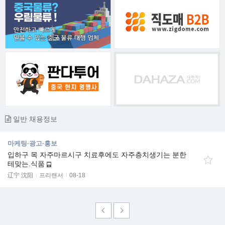
일반 채용정보
마케팅·광고·홍보
입하구 목 자주마르시구 치료후에도 자주층치생기는 분한
테맞는.식품
辽宁 沈阳
프리랜서
08-18