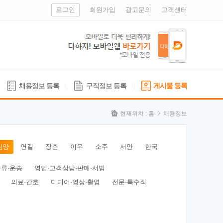
로그인
회원가입
광고문의
고객센터
채용정보 등록
구직정보 등록
게시물 등록
현재위치 :
홈
채용정보
심양
연길
장춘
이우
소주
서안
한국
물류·운송
영업·고객상담·판매·서빙
의료·간호
미디어·영상·촬영
전문·특수직