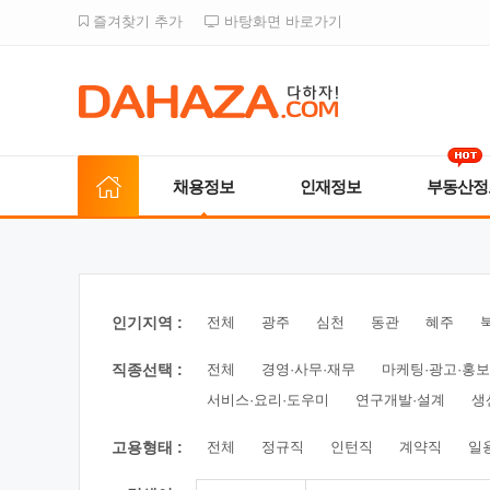
즐겨찾기 추가
바탕화면 바로가기
채용정보
인재정보
부동산정
인기지역 :
전체
광주
심천
동관
혜주
직종선택 :
전체
경영·사무·재무
마케팅·광고·홍보
서비스·요리·도우미
연구개발·설계
생
고용형태 :
전체
정규직
인턴직
계약직
일