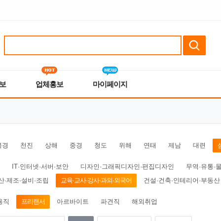
보
업체홍보
마이페이지
북경
천진
상해
중경
청도
위해
연태
제남
대련
IT·인터넷·서버·보안
디자인·그래픽디자인·편집디자인
무역·유통·
산·제조·설비·조립
교육·교사·강사·과외·외국어
건설·건축·인테리어·부동산
용직
프리랜서
아르바이트
파견직
해외취업