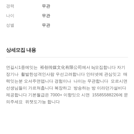
경력
무관
나이
무관
성별
무관
상세모집 내용
연길시1중에잇는 裕创传媒文化有限公司에서 bj모집합니다 자기
장기나 활발한성격인사람 우선고려합니다 인터넷에 관심잇고 매
력잇는분 오셔주면뎁니다 경험이나 나이는 무관합니다 모르시면
선생님들이 가르쳐춥니다 복장하고 방송하는 방 이라던가설비다
제공합니다 기본월급은 7000+ 이향잇으 시면 15585588226에 문
의주세요 위챗도가능 합니다