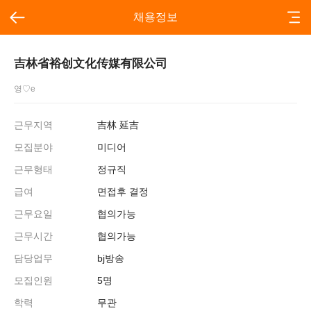
채용정보
吉林省裕创文化传媒有限公司
영♡e
근무지역
吉林 延吉
모집분야
미디어
근무형태
정규직
급여
면접후 결정
근무요일
협의가능
근무시간
협의가능
담당업무
bj방송
모집인원
5명
학력
무관