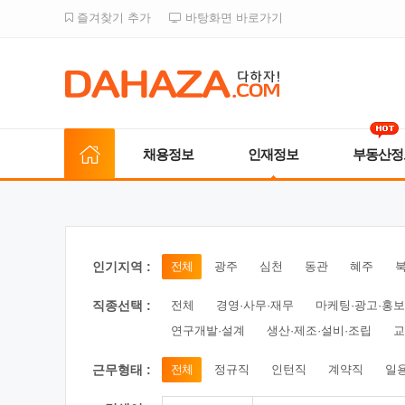
즐겨찾기 추가
바탕화면 바로가기
채용정보
인재정보
부동산정
인기지역 :
전체
광주
심천
동관
혜주
직종선택 :
전체
경영·사무·재무
마케팅·광고·홍보
연구개발·설계
생산·제조·설비·조립
교
근무형태 :
전체
정규직
인턴직
계약직
일