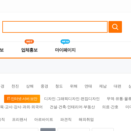
보
업체홍보
마이페이지
북경
천진
상해
중경
청도
위해
연태
제남
대련
IT·인터넷·서버·보안
디자인·그래픽디자인·편집디자인
무역·유통·물
육·교사·강사·과외·외국어
건설·건축·인테리어·부동산
의료·간호
미
용직
프리랜서
아르바이트
파견직
해외취업