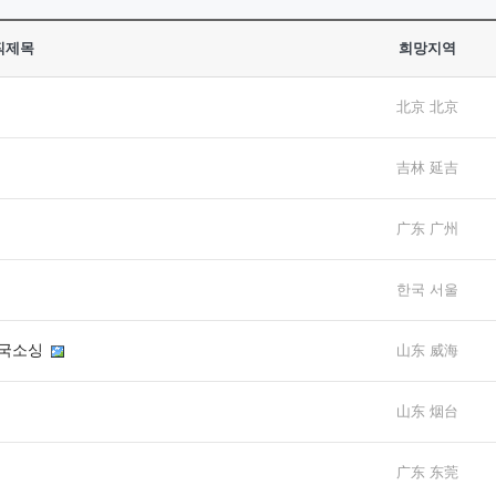
직제목
희망지역
北京 北京
吉林 延吉
广东 广州
한국 서울
중국소싱
山东 威海
山东 烟台
广东 东莞