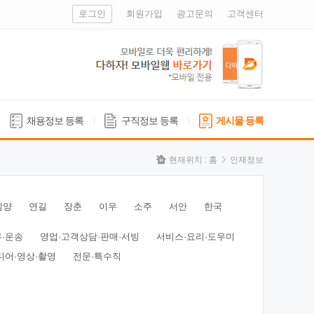
로그인
회원가입
광고문의
고객센터
채용정보 등록
구직정보 등록
게시물 등록
현재위치 :
홈
인재정보
심양
연길
장춘
이우
소주
서안
한국
류·운송
영업·고객상담·판매·서빙
서비스·요리·도우미
디어·영상·촬영
전문·특수직